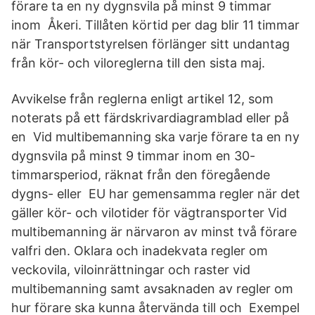
förare ta en ny dygnsvila på minst 9 timmar
inom Åkeri. Tillåten körtid per dag blir 11 timmar
när Transportstyrelsen förlänger sitt undantag
från kör- och viloreglerna till den sista maj.
Avvikelse från reglerna enligt artikel 12, som
noterats på ett färdskrivardiagramblad eller på
en Vid multibemanning ska varje förare ta en ny
dygnsvila på minst 9 timmar inom en 30-
timmarsperiod, räknat från den föregående
dygns- eller EU har gemensamma regler när det
gäller kör- och vilotider för vägtransporter Vid
multibemanning är närvaron av minst två förare
valfri den. Oklara och inadekvata regler om
veckovila, viloinrättningar och raster vid
multibemanning samt avsaknaden av regler om
hur förare ska kunna återvända till och Exempel